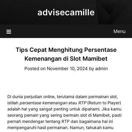
Skip
advisecamille
to
content
Menu
Tips Cepat Menghitung Persentase
Kemenangan di Slot Mamibet
Posted on
November 10, 2024
by
admin
Di dunia perjudian online, terutama dalam permainan slot,
istilah
persentase kemenangan
atau
RTP
(Return to Player)
adalah hal yang sangat penting untuk dipahami. Jika kamu
seorang pemain yang sering bermain slot di Mamibet, pasti
pernah mendengar tentang RTP dan bagaimana hal ini
mempengaruhi hasil permainan. Namun, tahukah kamu