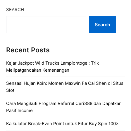
SEARCH
Search
Recent Posts
Kejar Jackpot Wild Trucks Lampiontogel: Trik
Melipatgandakan Kemenangan
Sensasi Hujan Koin: Momen Maxwin Fa Cai Shen di Situs
Slot
Cara Mengikuti Program Referral Ceri388 dan Dapatkan
Pasif Income
Kalkulator Break-Even Point untuk Fitur Buy Spin 100×