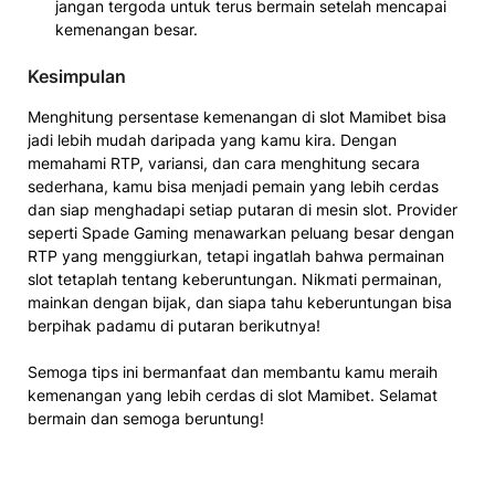
jangan tergoda untuk terus bermain setelah mencapai
kemenangan besar.
Kesimpulan
Menghitung persentase kemenangan di slot Mamibet bisa
jadi lebih mudah daripada yang kamu kira. Dengan
memahami RTP, variansi, dan cara menghitung secara
sederhana, kamu bisa menjadi pemain yang lebih cerdas
dan siap menghadapi setiap putaran di mesin slot. Provider
seperti Spade Gaming menawarkan peluang besar dengan
RTP yang menggiurkan, tetapi ingatlah bahwa permainan
slot tetaplah tentang keberuntungan. Nikmati permainan,
mainkan dengan bijak, dan siapa tahu keberuntungan bisa
berpihak padamu di putaran berikutnya!
Semoga tips ini bermanfaat dan membantu kamu meraih
kemenangan yang lebih cerdas di slot Mamibet. Selamat
bermain dan semoga beruntung!