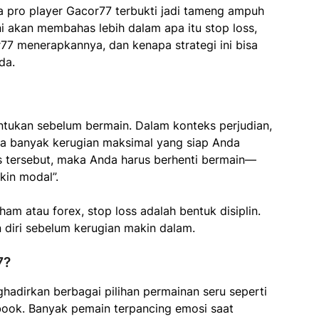
ra pro player Gacor77 terbukti jadi tameng ampuh
ni akan membahas lebih dalam apa itu stop loss,
77 menerapkannya, dan kenapa strategi ini bisa
da.
entukan sebelum bermain. Dalam konteks perjudian,
apa banyak kerugian maksimal yang siap Anda
as tersebut, maka Anda harus berhenti bermain—
kin modal”.
ham atau forex, stop loss adalah bentuk disiplin.
 diri sebelum kerugian makin dalam.
7?
hadirkan berbagai pilihan permainan seru seperti
tsbook. Banyak pemain terpancing emosi saat