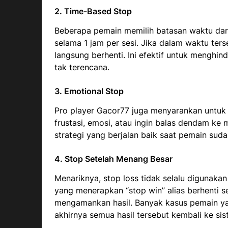
2.
Time-Based Stop
Beberapa pemain memilih batasan waktu dar
selama 1 jam per sesi. Jika dalam waktu te
langsung berhenti. Ini efektif untuk menghi
tak terencana.
3.
Emotional Stop
Pro player Gacor77 juga menyarankan untuk 
frustasi, emosi, atau ingin balas dendam ke 
strategi yang berjalan baik saat pemain sudah
4.
Stop Setelah Menang Besar
Menariknya, stop loss tidak selalu digunaka
yang menerapkan “stop win” alias berhenti s
mengamankan hasil. Banyak kasus pemain ya
akhirnya semua hasil tersebut kembali ke sis