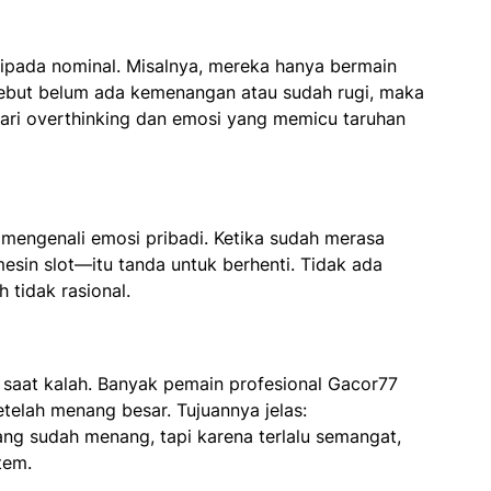
ipada nominal. Misalnya, mereka hanya bermain
rsebut belum ada kemenangan atau sudah rugi, maka
ndari overthinking dan emosi yang memicu taruhan
mengenali emosi pribadi. Ketika sudah merasa
mesin slot—itu tanda untuk berhenti. Tidak ada
 tidak rasional.
n saat kalah. Banyak pemain profesional Gacor77
etelah menang besar. Tujuannya jelas:
ng sudah menang, tapi karena terlalu semangat,
tem.