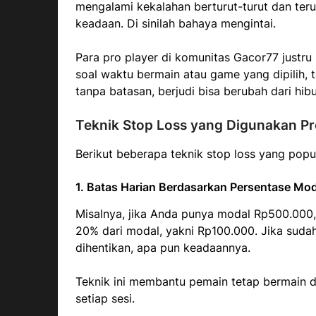
mengalami kekalahan berturut-turut dan te
keadaan. Di sinilah bahaya mengintai.
Para pro player di komunitas Gacor77 just
soal waktu bermain atau game yang dipilih, t
tanpa batasan, berjudi bisa berubah dari hib
Teknik Stop Loss yang Digunakan Pr
Berikut beberapa teknik stop loss yang pop
1.
Batas Harian Berdasarkan Persentase Mod
Misalnya, jika Anda punya modal Rp500.000,
20% dari modal, yakni Rp100.000. Jika sudah
dihentikan, apa pun keadaannya.
Teknik ini membantu pemain tetap bermain 
setiap sesi.