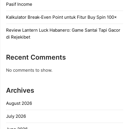
Pasif Income
Kalkulator Break-Even Point untuk Fitur Buy Spin 100×
Review Lantern Luck Habanero: Game Santai Tapi Gacor
di Rejekibet
Recent Comments
No comments to show.
Archives
August 2026
July 2026