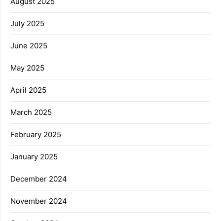
August 2025
July 2025
June 2025
May 2025
April 2025
March 2025
February 2025
January 2025
December 2024
November 2024