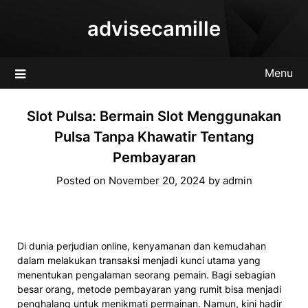
Skip
advisecamille
to
content
Menu
Slot Pulsa: Bermain Slot Menggunakan
Pulsa Tanpa Khawatir Tentang
Pembayaran
Posted on
November 20, 2024
by
admin
Di dunia perjudian online, kenyamanan dan kemudahan
dalam melakukan transaksi menjadi kunci utama yang
menentukan pengalaman seorang pemain. Bagi sebagian
besar orang, metode pembayaran yang rumit bisa menjadi
penghalang untuk menikmati permainan. Namun, kini hadir