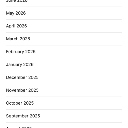
June 2026
May 2026
April 2026
March 2026
February 2026
January 2026
December 2025
November 2025
October 2025
September 2025