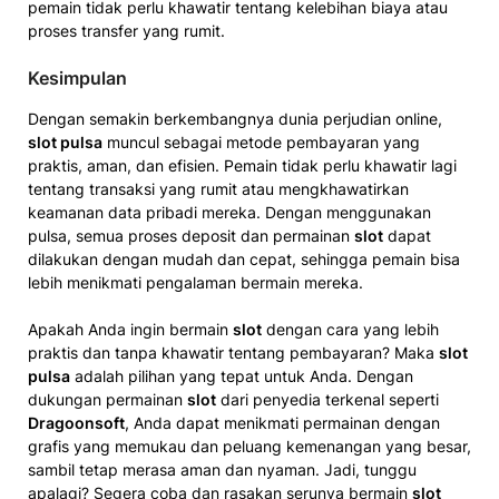
pemain tidak perlu khawatir tentang kelebihan biaya atau
proses transfer yang rumit.
Kesimpulan
Dengan semakin berkembangnya dunia perjudian online,
slot pulsa
muncul sebagai metode pembayaran yang
praktis, aman, dan efisien. Pemain tidak perlu khawatir lagi
tentang transaksi yang rumit atau mengkhawatirkan
keamanan data pribadi mereka. Dengan menggunakan
pulsa, semua proses deposit dan permainan
slot
dapat
dilakukan dengan mudah dan cepat, sehingga pemain bisa
lebih menikmati pengalaman bermain mereka.
Apakah Anda ingin bermain
slot
dengan cara yang lebih
praktis dan tanpa khawatir tentang pembayaran? Maka
slot
pulsa
adalah pilihan yang tepat untuk Anda. Dengan
dukungan permainan
slot
dari penyedia terkenal seperti
Dragoonsoft
, Anda dapat menikmati permainan dengan
grafis yang memukau dan peluang kemenangan yang besar,
sambil tetap merasa aman dan nyaman. Jadi, tunggu
apalagi? Segera coba dan rasakan serunya bermain
slot