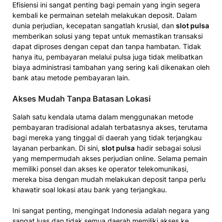
Efisiensi ini sangat penting bagi pemain yang ingin segera
kembali ke permainan setelah melakukan deposit. Dalam
dunia perjudian, kecepatan sangatlah krusial, dan
slot pulsa
memberikan solusi yang tepat untuk memastikan transaksi
dapat diproses dengan cepat dan tanpa hambatan. Tidak
hanya itu, pembayaran melalui pulsa juga tidak melibatkan
biaya administrasi tambahan yang sering kali dikenakan oleh
bank atau metode pembayaran lain.
Akses Mudah Tanpa Batasan Lokasi
Salah satu kendala utama dalam menggunakan metode
pembayaran tradisional adalah terbatasnya akses, terutama
bagi mereka yang tinggal di daerah yang tidak terjangkau
layanan perbankan. Di sini,
slot pulsa
hadir sebagai solusi
yang mempermudah akses perjudian online. Selama pemain
memiliki ponsel dan akses ke operator telekomunikasi,
mereka bisa dengan mudah melakukan deposit tanpa perlu
khawatir soal lokasi atau bank yang terjangkau.
Ini sangat penting, mengingat Indonesia adalah negara yang
sangat luas dan tidak semua daerah memiliki akses ke