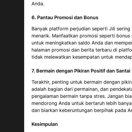
Anda.
6.
Pantau Promosi dan Bonus
Banyak platform perjudian seperti JiIi seri
menarik. Manfaatkan promosi seperti bonus 
untuk meningkatkan saldo Anda dan memperp
halaman promosi dan berita terbaru di pla
tidak melewatkan kesempatan untuk menda
7.
Bermain dengan Pikiran Positif dan Santai
Terakhir, penting untuk bermain dengan piki
adalah bagian dari permainan, dan pendeka
pengalaman bermain tanpa stres. Jangan b
mendorong Anda untuk bertaruh lebih banyak
dan biarkan keberuntungan berpihak pada A
Kesimpulan