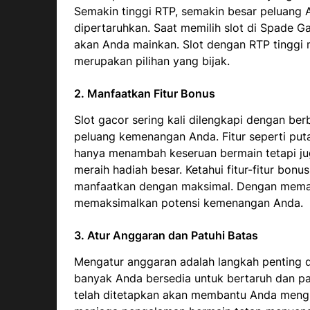
Semakin tinggi RTP, semakin besar peluang
dipertaruhkan. Saat memilih slot di Spade Ga
akan Anda mainkan. Slot dengan RTP tinggi
merupakan pilihan yang bijak.
2.
Manfaatkan Fitur Bonus
Slot gacor sering kali dilengkapi dengan be
peluang kemenangan Anda. Fitur seperti putar
hanya menambah keseruan bermain tetapi j
meraih hadiah besar. Ketahui fitur-fitur bonu
manfaatkan dengan maksimal. Dengan memaha
memaksimalkan potensi kemenangan Anda.
3.
Atur Anggaran dan Patuhi Batas
Mengatur anggaran adalah langkah penting d
banyak Anda bersedia untuk bertaruh dan p
telah ditetapkan akan membantu Anda menghi