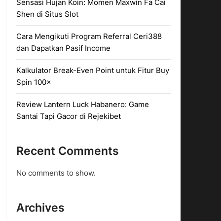
Sensasi Hujan Koin: Momen Maxwin Fa Cai
Shen di Situs Slot
Cara Mengikuti Program Referral Ceri388
dan Dapatkan Pasif Income
Kalkulator Break-Even Point untuk Fitur Buy
Spin 100×
Review Lantern Luck Habanero: Game
Santai Tapi Gacor di Rejekibet
Recent Comments
No comments to show.
Archives