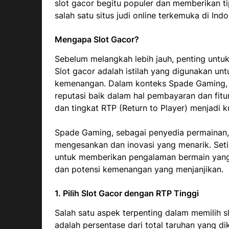
slot gacor begitu populer dan memberikan tip
salah satu situs judi online terkemuka di Indo
Mengapa Slot Gacor?
Sebelum melangkah lebih jauh, penting unt
Slot gacor adalah istilah yang digunakan un
kemenangan. Dalam konteks Spade Gaming, s
reputasi baik dalam hal pembayaran dan fitur 
dan tingkat RTP (Return to Player) menjadi 
Spade Gaming, sebagai penyedia permainan, 
mengesankan dan inovasi yang menarik. Seti
untuk memberikan pengalaman bermain yang 
dan potensi kemenangan yang menjanjikan.
1.
Pilih Slot Gacor dengan RTP Tinggi
Salah satu aspek terpenting dalam memilih 
adalah persentase dari total taruhan yang 