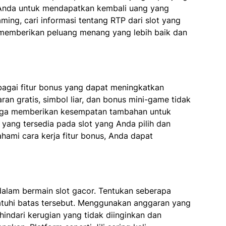
 Anda untuk mendapatkan kembali uang yang
ming, cari informasi tentang RTP dari slot yang
 memberikan peluang menang yang lebih baik dan
rbagai fitur bonus yang dapat meningkatkan
an gratis, simbol liar, dan bonus mini-game tidak
uga memberikan kesempatan tambahan untuk
s yang tersedia pada slot yang Anda pilih dan
mi cara kerja fitur bonus, Anda dapat
alam bermain slot gacor. Tentukan seberapa
atuhi batas tersebut. Menggunakan anggaran yang
ndari kerugian yang tidak diinginkan dan