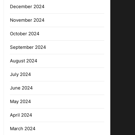
December 2024
November 2024
October 2024
September 2024
August 2024
July 2024
June 2024
May 2024
April 2024
March 2024