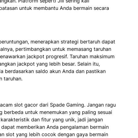
an. Platform seperti JiIi sering kali
 batasan untuk membantu Anda bermain secara
beruntungan, menerapkan strategi bertaruh dapat
salnya, pertimbangkan untuk memasang taruhan
enawarkan jackpot progresif. Taruhan maksimum
kan jackpot yang lebih besar. Selain itu,
da berdasarkan saldo akun Anda dan pastikan
n taruhan.
macam slot gacor dari Spade Gaming. Jangan ragu
g berbeda untuk menemukan yang paling sesuai
karakteristik dan fitur yang unik, jadi jangan
 ini dapat memberikan Anda pengalaman bermain
an slot yang lebih cocok dengan gaya bermain