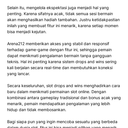
Selain itu, mengelola ekspektasi juga menjadi hal yang
penting. Karena sifatnya acak, tidak semua sesi bermain
akan menghasilkan hadiah tambahan. Justru ketidakpastian
inilah yang membuat fitur ini menarik, karena setiap momen
bisa menjadi kejutan.
Arena212 memberikan akses yang stabil dan responsif
terhadap game-game dengan fitur ini, sehingga pemain
dapat menikmati pengalaman bermain tanpa gangguan
teknis. Hal ini penting karena sistem drops and wins sering
kali berjalan secara real-time dan membutuhkan koneksi
yang lancar.
Secara keseluruhan, slot drops and wins menghadirkan cara
baru dalam menikmati permainan slot online. Dengan
kombinasi antara gameplay tradisional dan bonus acak yang
menarik, pemain mendapatkan pengalaman yang lebih
hidup dan tidak membosankan.
Bagi siapa pun yang ingin mencoba sesuatu yang berbeda
dalam dunia slot, fitur ini bisa menjadi pilihan yang menarik.