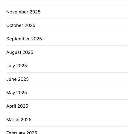
November 2025
October 2025
September 2025
August 2025
July 2025
June 2025
May 2025
April 2025
March 2025
February 2025