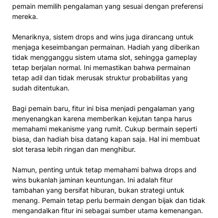
pemain memilih pengalaman yang sesuai dengan preferensi
mereka.
Menariknya, sistem drops and wins juga dirancang untuk
menjaga keseimbangan permainan. Hadiah yang diberikan
tidak mengganggu sistem utama slot, sehingga gameplay
tetap berjalan normal. Ini memastikan bahwa permainan
tetap adil dan tidak merusak struktur probabilitas yang
sudah ditentukan.
Bagi pemain baru, fitur ini bisa menjadi pengalaman yang
menyenangkan karena memberikan kejutan tanpa harus
memahami mekanisme yang rumit. Cukup bermain seperti
biasa, dan hadiah bisa datang kapan saja. Hal ini membuat
slot terasa lebih ringan dan menghibur.
Namun, penting untuk tetap memahami bahwa drops and
wins bukanlah jaminan keuntungan. Ini adalah fitur
tambahan yang bersifat hiburan, bukan strategi untuk
menang. Pemain tetap perlu bermain dengan bijak dan tidak
mengandalkan fitur ini sebagai sumber utama kemenangan.