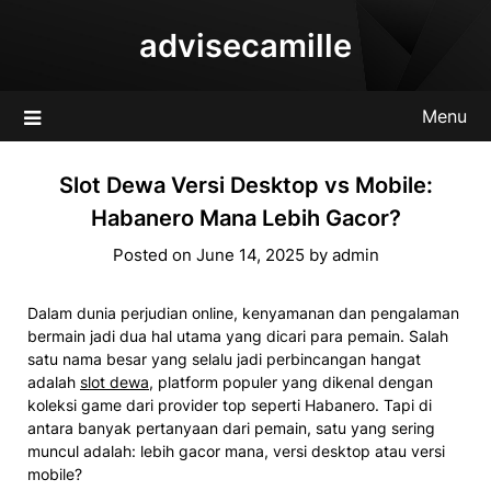
Skip
advisecamille
to
content
Menu
Slot Dewa Versi Desktop vs Mobile:
Habanero Mana Lebih Gacor?
Posted on
June 14, 2025
by
admin
Dalam dunia perjudian online, kenyamanan dan pengalaman
bermain jadi dua hal utama yang dicari para pemain. Salah
satu nama besar yang selalu jadi perbincangan hangat
adalah
slot dewa
, platform populer yang dikenal dengan
koleksi game dari provider top seperti Habanero. Tapi di
antara banyak pertanyaan dari pemain, satu yang sering
muncul adalah: lebih gacor mana, versi desktop atau versi
mobile?