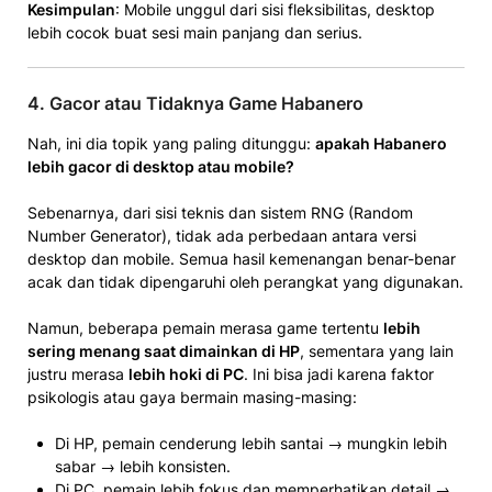
Kesimpulan
: Mobile unggul dari sisi fleksibilitas, desktop
lebih cocok buat sesi main panjang dan serius.
4.
Gacor atau Tidaknya Game Habanero
Nah, ini dia topik yang paling ditunggu:
apakah Habanero
lebih gacor di desktop atau mobile?
Sebenarnya, dari sisi teknis dan sistem RNG (Random
Number Generator), tidak ada perbedaan antara versi
desktop dan mobile. Semua hasil kemenangan benar-benar
acak dan tidak dipengaruhi oleh perangkat yang digunakan.
Namun, beberapa pemain merasa game tertentu
lebih
sering menang saat dimainkan di HP
, sementara yang lain
justru merasa
lebih hoki di PC
. Ini bisa jadi karena faktor
psikologis atau gaya bermain masing-masing:
Di HP, pemain cenderung lebih santai → mungkin lebih
sabar → lebih konsisten.
Di PC, pemain lebih fokus dan memperhatikan detail →