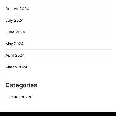
August 2024
July 2024
June 2024
May 2024
April 2024
March 2024
Categories
Uncategorized