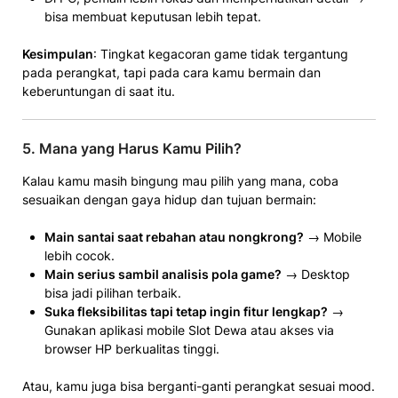
bisa membuat keputusan lebih tepat.
Kesimpulan
: Tingkat kegacoran game tidak tergantung
pada perangkat, tapi pada cara kamu bermain dan
keberuntungan di saat itu.
5.
Mana yang Harus Kamu Pilih?
Kalau kamu masih bingung mau pilih yang mana, coba
sesuaikan dengan gaya hidup dan tujuan bermain:
Main santai saat rebahan atau nongkrong?
→ Mobile
lebih cocok.
Main serius sambil analisis pola game?
→ Desktop
bisa jadi pilihan terbaik.
Suka fleksibilitas tapi tetap ingin fitur lengkap?
→
Gunakan aplikasi mobile Slot Dewa atau akses via
browser HP berkualitas tinggi.
Atau, kamu juga bisa berganti-ganti perangkat sesuai mood.