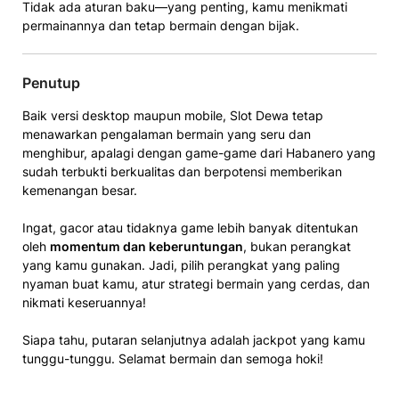
Tidak ada aturan baku—yang penting, kamu menikmati
permainannya dan tetap bermain dengan bijak.
Penutup
Baik versi desktop maupun mobile, Slot Dewa tetap
menawarkan pengalaman bermain yang seru dan
menghibur, apalagi dengan game-game dari Habanero yang
sudah terbukti berkualitas dan berpotensi memberikan
kemenangan besar.
Ingat, gacor atau tidaknya game lebih banyak ditentukan
oleh
momentum dan keberuntungan
, bukan perangkat
yang kamu gunakan. Jadi, pilih perangkat yang paling
nyaman buat kamu, atur strategi bermain yang cerdas, dan
nikmati keseruannya!
Siapa tahu, putaran selanjutnya adalah jackpot yang kamu
tunggu-tunggu. Selamat bermain dan semoga hoki!