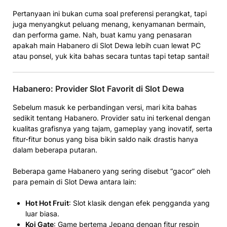
Pertanyaan ini bukan cuma soal preferensi perangkat, tapi
juga menyangkut peluang menang, kenyamanan bermain,
dan performa game. Nah, buat kamu yang penasaran
apakah main Habanero di Slot Dewa lebih cuan lewat PC
atau ponsel, yuk kita bahas secara tuntas tapi tetap santai!
Habanero: Provider Slot Favorit di Slot Dewa
Sebelum masuk ke perbandingan versi, mari kita bahas
sedikit tentang Habanero. Provider satu ini terkenal dengan
kualitas grafisnya yang tajam, gameplay yang inovatif, serta
fitur-fitur bonus yang bisa bikin saldo naik drastis hanya
dalam beberapa putaran.
Beberapa game Habanero yang sering disebut “gacor” oleh
para pemain di Slot Dewa antara lain:
Hot Hot Fruit
: Slot klasik dengan efek pengganda yang
luar biasa.
Koi Gate
: Game bertema Jepang dengan fitur respin