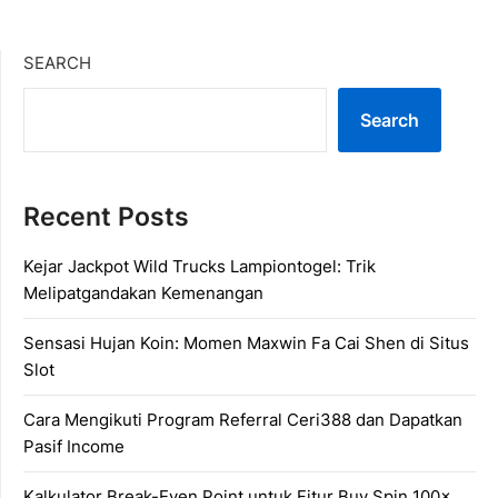
SEARCH
Search
Recent Posts
Kejar Jackpot Wild Trucks Lampiontogel: Trik
Melipatgandakan Kemenangan
Sensasi Hujan Koin: Momen Maxwin Fa Cai Shen di Situs
Slot
Cara Mengikuti Program Referral Ceri388 dan Dapatkan
Pasif Income
Kalkulator Break-Even Point untuk Fitur Buy Spin 100×