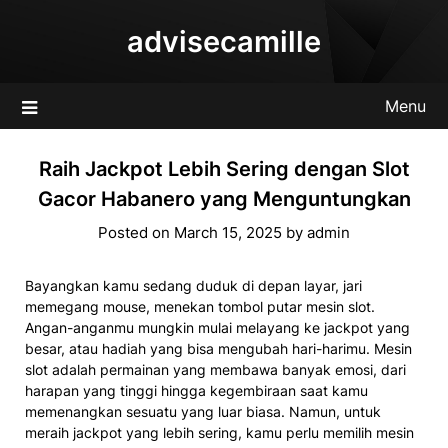
Skip
advisecamille
to
content
Menu
Raih Jackpot Lebih Sering dengan Slot
Gacor Habanero yang Menguntungkan
Posted on
March 15, 2025
by
admin
Bayangkan kamu sedang duduk di depan layar, jari
memegang mouse, menekan tombol putar mesin slot.
Angan-anganmu mungkin mulai melayang ke jackpot yang
besar, atau hadiah yang bisa mengubah hari-harimu. Mesin
slot adalah permainan yang membawa banyak emosi, dari
harapan yang tinggi hingga kegembiraan saat kamu
memenangkan sesuatu yang luar biasa. Namun, untuk
meraih jackpot yang lebih sering, kamu perlu memilih mesin