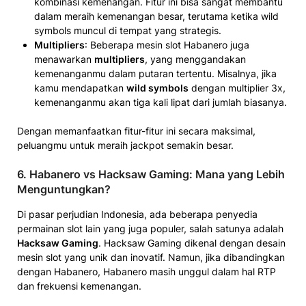
kombinasi kemenangan. Fitur ini bisa sangat membantu
dalam meraih kemenangan besar, terutama ketika wild
symbols muncul di tempat yang strategis.
Multipliers
: Beberapa mesin slot Habanero juga
menawarkan
multipliers
, yang menggandakan
kemenanganmu dalam putaran tertentu. Misalnya, jika
kamu mendapatkan
wild symbols
dengan multiplier 3x,
kemenanganmu akan tiga kali lipat dari jumlah biasanya.
Dengan memanfaatkan fitur-fitur ini secara maksimal,
peluangmu untuk meraih jackpot semakin besar.
6.
Habanero vs Hacksaw Gaming: Mana yang Lebih
Menguntungkan?
Di pasar perjudian Indonesia, ada beberapa penyedia
permainan slot lain yang juga populer, salah satunya adalah
Hacksaw Gaming
. Hacksaw Gaming dikenal dengan desain
mesin slot yang unik dan inovatif. Namun, jika dibandingkan
dengan Habanero, Habanero masih unggul dalam hal RTP
dan frekuensi kemenangan.