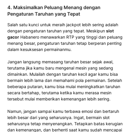
4.
Maksimalkan Peluang Menang dengan
Pengaturan Taruhan yang Tepat
Salah satu kunci untuk meraih jackpot lebih sering adalah
dengan pengaturan taruhan yang tepat. Meskipun
slot
gacor
Habanero menawarkan RTP yang tinggi dan peluang
menang besar, pengaturan taruhan tetap berperan penting
dalam kesuksesan permainanmu.
Jangan langsung memasang taruhan besar sejak awal,
terutama jika kamu baru mengenal mesin yang sedang
dimainkan. Mulailah dengan taruhan kecil agar kamu bisa
bermain lebih lama dan memahami pola permainan. Setelah
beberapa putaran, kamu bisa mulai meningkatkan taruhan
secara bertahap, terutama ketika kamu merasa mesin
tersebut mulai memberikan kemenangan lebih sering.
Namun, jangan sampai kamu terbawa emosi dan bertaruh
lebih besar dari yang seharusnya. Ingat, bermain slot
seharusnya tetap menyenangkan. Tetapkan batas kerugian
dan kemenangan, dan berhenti saat kamu sudah mencapai