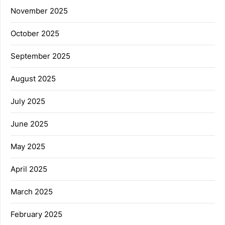
November 2025
October 2025
September 2025
August 2025
July 2025
June 2025
May 2025
April 2025
March 2025
February 2025