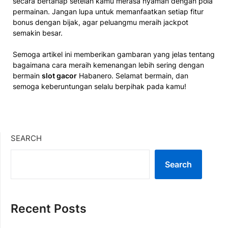
secara bertahap setelah kamu merasa nyaman dengan pola
permainan. Jangan lupa untuk memanfaatkan setiap fitur
bonus dengan bijak, agar peluangmu meraih jackpot
semakin besar.
Semoga artikel ini memberikan gambaran yang jelas tentang
bagaimana cara meraih kemenangan lebih sering dengan
bermain
slot gacor
Habanero. Selamat bermain, dan
semoga keberuntungan selalu berpihak pada kamu!
SEARCH
Search
Recent Posts