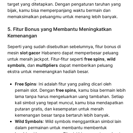
target yang ditetapkan. Dengan pengaturan taruhan yang
bijak, kamu bisa memperpanjang waktu bermain dan
memaksimalkan peluangmu untuk menang lebih banyak.
5.
Fitur Bonus yang Membantu Meningkatkan
Kemenangan
Seperti yang sudah disebutkan sebelumnya, fitur bonus di
mesin
slot gacor
Habanero dapat memperbesar peluang
untuk meraih jackpot. Fitur-fitur seperti
free spins
,
wild
symbols
, dan
multipliers
dapat memberikan peluang
ekstra untuk memenangkan hadiah besar.
Free Spins
: Ini adalah fitur yang paling dicari oleh
pemain slot. Dengan
free spins
, kamu bisa bermain lebih
lama tanpa harus mengeluarkan uang tambahan. Setiap
kali simbol yang tepat muncul, kamu bisa mendapatkan
putaran gratis, dan kesempatan untuk meraih
kemenangan besar tanpa bertaruh lebih banyak.
Wild Symbols
: Wild symbols menggantikan simbol lain
dalam permainan untuk membantu membentuk