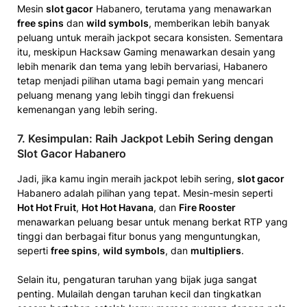
Mesin
slot gacor
Habanero, terutama yang menawarkan
free spins
dan
wild symbols
, memberikan lebih banyak
peluang untuk meraih jackpot secara konsisten. Sementara
itu, meskipun Hacksaw Gaming menawarkan desain yang
lebih menarik dan tema yang lebih bervariasi, Habanero
tetap menjadi pilihan utama bagi pemain yang mencari
peluang menang yang lebih tinggi dan frekuensi
kemenangan yang lebih sering.
7.
Kesimpulan: Raih Jackpot Lebih Sering dengan
Slot Gacor Habanero
Jadi, jika kamu ingin meraih jackpot lebih sering,
slot gacor
Habanero adalah pilihan yang tepat. Mesin-mesin seperti
Hot Hot Fruit
,
Hot Hot Havana
, dan
Fire Rooster
menawarkan peluang besar untuk menang berkat RTP yang
tinggi dan berbagai fitur bonus yang menguntungkan,
seperti
free spins
,
wild symbols
, dan
multipliers
.
Selain itu, pengaturan taruhan yang bijak juga sangat
penting. Mulailah dengan taruhan kecil dan tingkatkan