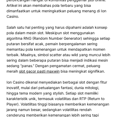
Artikel ini akan membahas pola terbaru yang bisa
dimanfaatkan untuk meningkatkan peluang menang di Ion
Casino.
Salah satu hal penting yang harus dipahami adalah konsep
pola dalam mesin slot. Meskipun slot menggunakan
algoritma RNG (Random Number Generator) sehingga setiap
putaran bersifat acak, pemain berpengalaman sering
memantau pola kemenangan untuk mendapatkan momen
terbaik. Misalnya, simbol scatter atau wild yang muncul lebih
sering dalam beberapa putaran bisa menjadi indikasi mesin
sedang “panas.” Dengan pengamatan cermat, peluang
meraih
slot gacor pasti maxwin
bisa meningkat signifikan.
Ion Casino dikenal menyediakan berbagai slot dengan fitur
inovatif, mulai dari petualangan fantasi, dunia mitologi,
hingga tema modern yang stylish. Setiap slot memiliki
karakteristik unik, termasuk volatilitas dan RTP (Return to
Player). Volatilitas tinggi biasanya memberikan kemenangan
jarang namun besar, sedangkan volatilitas rendah
cenderung memberikan kemenangan lebih sering tapi