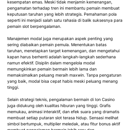
kesempatan emas. Meski tidak menjamin kemenangan,
pengamatan terhadap tren ini membantu pemain membuat
keputusan taruhan yang lebih strategis. Pemahaman pola
seperti ini menjadi salah satu rahasia di balik suksesnya para
pemain slot berpengalaman.
Manajemen modal juga merupakan aspek penting yang
sering diabaikan pemain pemula. Menentukan batas
taruhan, menetapkan target kemenangan, dan mengetahui
kapan harus berhenti adalah langkah-langkah sederhana
namun efektif. Disiplin dalam mengelola modal
memungkinkan pemain bermain lebih lama dan
memaksimalkan peluang meraih maxwin. Tanpa pengaturan
yang baik, modal bisa cepat habis meski peluang menang
tinggi.
Selain strategi teknis, pengalaman bermain di Ion Casino
juga didukung oleh kualitas hiburan yang tinggi. Grafis
memukau, animasi interaktif, dan efek suara yang dramatis
membuat setiap putaran slot terasa hidup. Sensasi melihat
simbol bertumpuk, multiplier meledak, atau fitur bonus aktif
membuat pengalaman bermain lebih seru dan