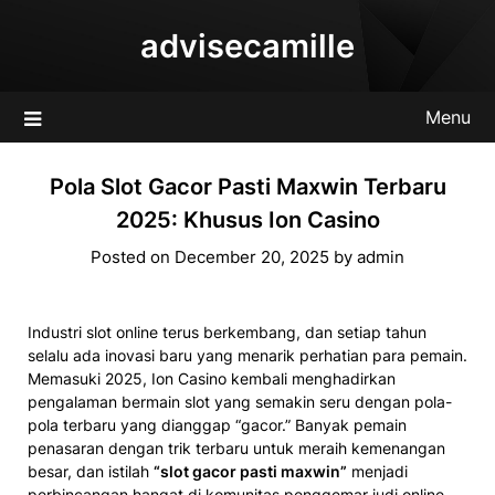
Skip
advisecamille
to
content
Menu
Pola Slot Gacor Pasti Maxwin Terbaru
2025: Khusus Ion Casino
Posted on
December 20, 2025
by
admin
Industri slot online terus berkembang, dan setiap tahun
selalu ada inovasi baru yang menarik perhatian para pemain.
Memasuki 2025, Ion Casino kembali menghadirkan
pengalaman bermain slot yang semakin seru dengan pola-
pola terbaru yang dianggap “gacor.” Banyak pemain
penasaran dengan trik terbaru untuk meraih kemenangan
besar, dan istilah
“slot gacor pasti maxwin”
menjadi
perbincangan hangat di komunitas penggemar judi online.