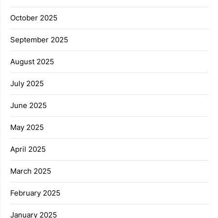
October 2025
September 2025
August 2025
July 2025
June 2025
May 2025
April 2025
March 2025
February 2025
January 2025