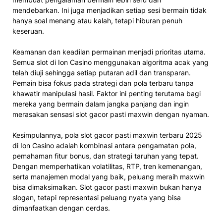
mendebarkan. Ini juga menjadikan setiap sesi bermain tidak
hanya soal menang atau kalah, tetapi hiburan penuh
keseruan.
Keamanan dan keadilan permainan menjadi prioritas utama.
Semua slot di Ion Casino menggunakan algoritma acak yang
telah diuji sehingga setiap putaran adil dan transparan.
Pemain bisa fokus pada strategi dan pola terbaru tanpa
khawatir manipulasi hasil. Faktor ini penting terutama bagi
mereka yang bermain dalam jangka panjang dan ingin
merasakan sensasi slot gacor pasti maxwin dengan nyaman.
Kesimpulannya, pola slot gacor pasti maxwin terbaru 2025
di Ion Casino adalah kombinasi antara pengamatan pola,
pemahaman fitur bonus, dan strategi taruhan yang tepat.
Dengan memperhatikan volatilitas, RTP, tren kemenangan,
serta manajemen modal yang baik, peluang meraih maxwin
bisa dimaksimalkan. Slot gacor pasti maxwin bukan hanya
slogan, tetapi representasi peluang nyata yang bisa
dimanfaatkan dengan cerdas.