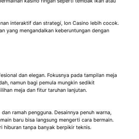
permainan kasino ringan seperti tembak ikan atau
an interaktif dan strategi, Ion Casino lebih cocok.
ainan yang mengandalkan keberuntungan dengan
esional dan elegan. Fokusnya pada tampilan meja
udah, namun bagi pemula mungkin sedikit
han meja dan fitur taruhan lanjutan.
ia dan ramah pengguna. Desainnya penuh warna,
main baru bisa langsung mengerti cara bermain.
i hiburan tanpa banyak berpikir teknis.