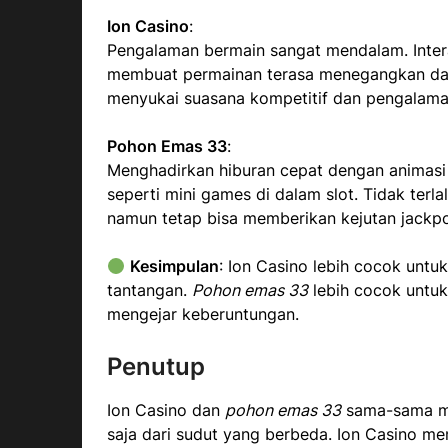
Ion Casino
:
Pengalaman bermain sangat mendalam. Intera
membuat permainan terasa menegangkan da
menyukai suasana kompetitif dan pengalaman 
Pohon Emas 33
:
Menghadirkan hiburan cepat dengan animasi lu
seperti mini games di dalam slot. Tidak terl
namun tetap bisa memberikan kejutan jackpo
Kesimpulan
: Ion Casino lebih cocok untu
tantangan.
Pohon emas 33
lebih cocok untuk
mengejar keberuntungan.
Penutup
Ion Casino dan
pohon emas 33
sama-sama me
saja dari sudut yang berbeda. Ion Casino me