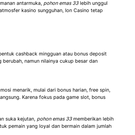
amanan antarmuka,
pohon emas 33
lebih unggul
atmosfer kasino sungguhan, Ion Casino tetap
 bentuk cashback mingguan atau bonus deposit
ng berubah, namun nilainya cukup besar dan
osi menarik, mulai dari bonus harian, free spin,
 langsung. Karena fokus pada game slot, bonus
n suka kejutan,
pohon emas 33
memberikan lebih
ntuk pemain yang loyal dan bermain dalam jumlah