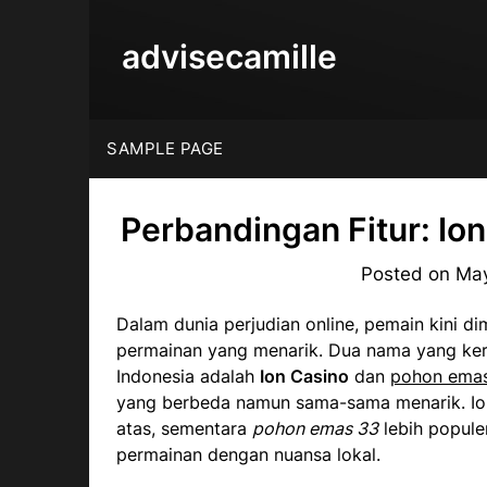
Skip
to
advisecamille
content
SAMPLE PAGE
Perbandingan Fitur: Io
Posted on
May
Dalam dunia perjudian online, pemain kini d
permainan yang menarik. Dua nama yang ker
Indonesia adalah
Ion Casino
dan
pohon ema
yang berbeda namun sama-sama menarik. Io
atas, sementara
pohon emas 33
lebih popule
permainan dengan nuansa lokal.