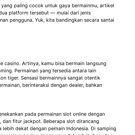
ang paling cocok untuk gaya bermainmu, artikel
dua platform tersebut — mulai dari jenis
nan pengguna. Yuk, kita bandingkan secara santai
e casino. Artinya, kamu bisa bermain langsung
ming. Permainan yang tersedia antara lain
gon tiger. Sensasi bermainnya sangat otentik
rmainan, berinteraksi dengan dealer, bahkan
enekankan pada permainan slot online dengan
 dan fitur jackpot. Beberapa slot dirancang
a lebih dekat dengan pemain Indonesia. Di samping