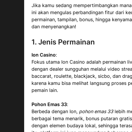
Jika kamu sedang mempertimbangkan mana y
ini akan mengulas perbandingan fitur dari ke
permainan, tampilan, bonus, hingga kenyama
dan menyenangkan!
1. Jenis Permainan
Ion Casino
:
Fokus utama Ion Casino adalah permainan liv
dengan dealer sungguhan melalui video strea
baccarat, roulette, blackjack, sicbo, dan dra
karena kamu bisa melihat langsung proses pe
pemain lain.
Pohon Emas 33
:
Berbeda dengan Ion,
pohon emas 33
lebih m
berbagai tema menarik, bonus putaran gratis,
dengan elemen budaya lokal, sehingga teras