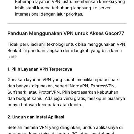
Beberapa layanan VPN justru memberikan koneksi yang
lebih stabil karena terhubung langsung ke server
internasional dengan jalur prioritas.
Panduan Menggunakan VPN untuk Akses Gacor77
Tidak perlu jadi ahli teknologi untuk bisa menggunakan VPN.
Berikut ini panduan langkah demi langkah yang bisa kamu
ikuti:
1.
Pilih Layanan VPN Terpercaya
Gunakan layanan VPN yang sudah memiliki reputasi baik
dan banyak digunakan, seperti NordVPN, ExpressVPN,
Surfshark, atau ProtonVPN. Pilih berdasarkan kebutuhan
dan budget kamu. Ada juga versi gratis, meskipun biasanya
punya batasan kecepatan atau kuota.
2.
Unduh dan Instal Aplikasi
Setelah memilih VPN yang diinginkan, unduh aplikasinya di
perangkat kamu (bisa di laptop, PC, atau smartphone).