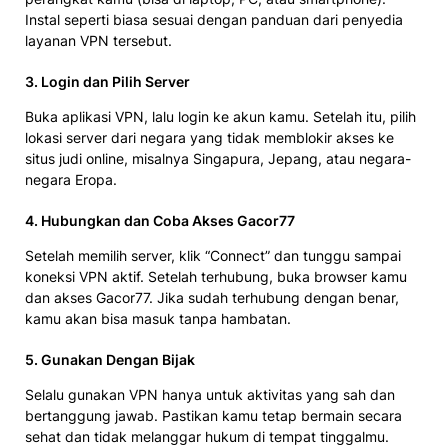
Instal seperti biasa sesuai dengan panduan dari penyedia
layanan VPN tersebut.
3.
Login dan Pilih Server
Buka aplikasi VPN, lalu login ke akun kamu. Setelah itu, pilih
lokasi server dari negara yang tidak memblokir akses ke
situs judi online, misalnya Singapura, Jepang, atau negara-
negara Eropa.
4.
Hubungkan dan Coba Akses Gacor77
Setelah memilih server, klik “Connect” dan tunggu sampai
koneksi VPN aktif. Setelah terhubung, buka browser kamu
dan akses Gacor77. Jika sudah terhubung dengan benar,
kamu akan bisa masuk tanpa hambatan.
5.
Gunakan Dengan Bijak
Selalu gunakan VPN hanya untuk aktivitas yang sah dan
bertanggung jawab. Pastikan kamu tetap bermain secara
sehat dan tidak melanggar hukum di tempat tinggalmu.