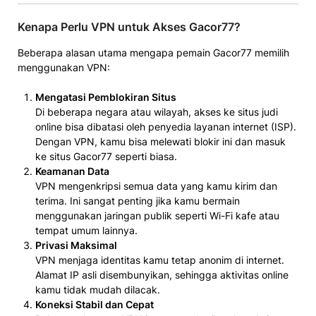
Kenapa Perlu VPN untuk Akses Gacor77?
Beberapa alasan utama mengapa pemain Gacor77 memilih
menggunakan VPN:
Mengatasi Pemblokiran Situs
Di beberapa negara atau wilayah, akses ke situs judi
online bisa dibatasi oleh penyedia layanan internet (ISP).
Dengan VPN, kamu bisa melewati blokir ini dan masuk
ke situs Gacor77 seperti biasa.
Keamanan Data
VPN mengenkripsi semua data yang kamu kirim dan
terima. Ini sangat penting jika kamu bermain
menggunakan jaringan publik seperti Wi-Fi kafe atau
tempat umum lainnya.
Privasi Maksimal
VPN menjaga identitas kamu tetap anonim di internet.
Alamat IP asli disembunyikan, sehingga aktivitas online
kamu tidak mudah dilacak.
Koneksi Stabil dan Cepat