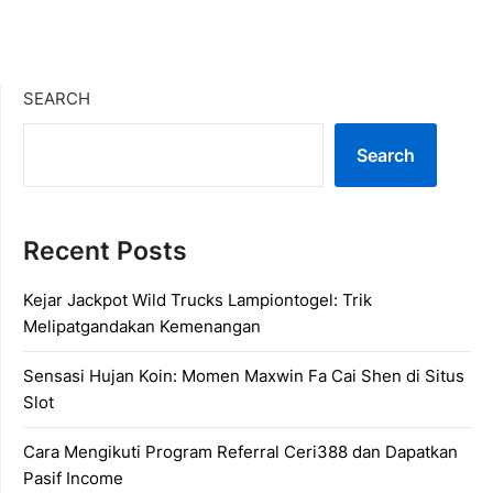
SEARCH
Search
Recent Posts
Kejar Jackpot Wild Trucks Lampiontogel: Trik
Melipatgandakan Kemenangan
Sensasi Hujan Koin: Momen Maxwin Fa Cai Shen di Situs
Slot
Cara Mengikuti Program Referral Ceri388 dan Dapatkan
Pasif Income