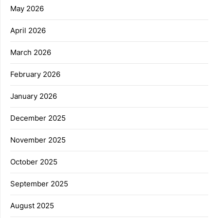
May 2026
April 2026
March 2026
February 2026
January 2026
December 2025
November 2025
October 2025
September 2025
August 2025