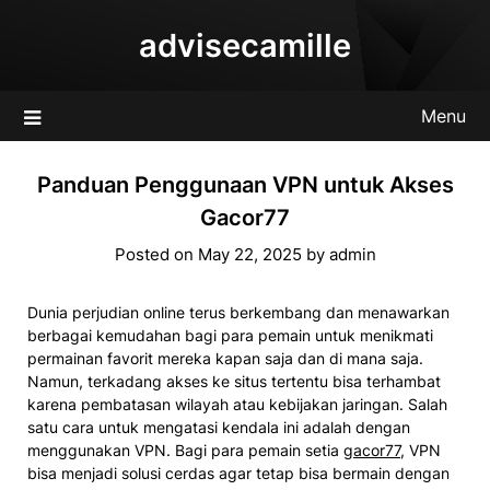
Skip
advisecamille
to
content
Menu
Panduan Penggunaan VPN untuk Akses
Gacor77
Posted on
May 22, 2025
by
admin
Dunia perjudian online terus berkembang dan menawarkan
berbagai kemudahan bagi para pemain untuk menikmati
permainan favorit mereka kapan saja dan di mana saja.
Namun, terkadang akses ke situs tertentu bisa terhambat
karena pembatasan wilayah atau kebijakan jaringan. Salah
satu cara untuk mengatasi kendala ini adalah dengan
menggunakan VPN. Bagi para pemain setia
gacor77
, VPN
bisa menjadi solusi cerdas agar tetap bisa bermain dengan