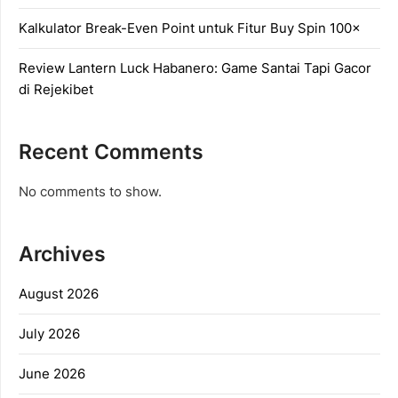
Kalkulator Break-Even Point untuk Fitur Buy Spin 100×
Review Lantern Luck Habanero: Game Santai Tapi Gacor
di Rejekibet
Recent Comments
No comments to show.
Archives
August 2026
July 2026
June 2026