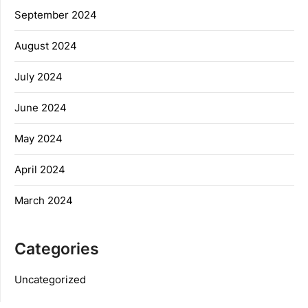
September 2024
August 2024
July 2024
June 2024
May 2024
April 2024
March 2024
Categories
Uncategorized