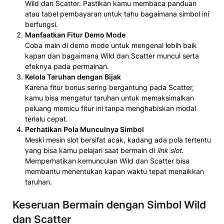
Wild dan Scatter. Pastikan kamu membaca panduan
atau tabel pembayaran untuk tahu bagaimana simbol ini
berfungsi.
Manfaatkan Fitur Demo Mode
Coba main di demo mode untuk mengenal lebih baik
kapan dan bagaimana Wild dan Scatter muncul serta
efeknya pada permainan.
Kelola Taruhan dengan Bijak
Karena fitur bonus sering bergantung pada Scatter,
kamu bisa mengatur taruhan untuk memaksimalkan
peluang memicu fitur ini tanpa menghabiskan modal
terlalu cepat.
Perhatikan Pola Munculnya Simbol
Meski mesin slot bersifat acak, kadang ada pola tertentu
yang bisa kamu pelajari saat bermain di
link slot
.
Memperhatikan kemunculan Wild dan Scatter bisa
membantu menentukan kapan waktu tepat menaikkan
taruhan.
Keseruan Bermain dengan Simbol Wild
dan Scatter