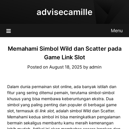
Skip
advisecamille
to
content
Menu
Memahami Simbol Wild dan Scatter pada
Game Link Slot
Posted on
August 18, 2025
by
admin
Dalam dunia permainan slot online, ada banyak istilah dan
fitur yang sering ditemui pemain, terutama simbol-simbol
khusus yang bisa membawa keberuntungan ekstra. Dua
simbol yang paling penting dan populer di berbagai game
slot, termasuk di
link slot
, adalah simbol Wild dan Scatter.
Memahami kedua simbol ini bisa meningkatkan pengalaman
bermain sekaligus membantu kamu meraih kemenangan
lebih mudah. Artikel ini akan membahas secara lengkap dan