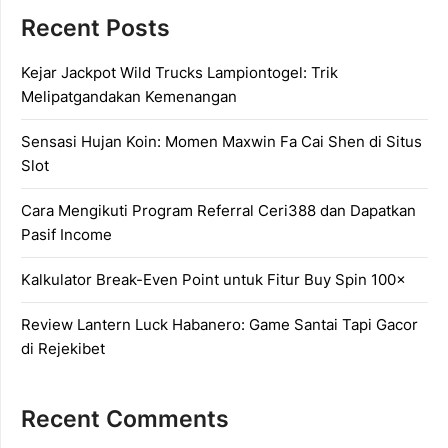
Recent Posts
Kejar Jackpot Wild Trucks Lampiontogel: Trik
Melipatgandakan Kemenangan
Sensasi Hujan Koin: Momen Maxwin Fa Cai Shen di Situs
Slot
Cara Mengikuti Program Referral Ceri388 dan Dapatkan
Pasif Income
Kalkulator Break-Even Point untuk Fitur Buy Spin 100×
Review Lantern Luck Habanero: Game Santai Tapi Gacor
di Rejekibet
Recent Comments