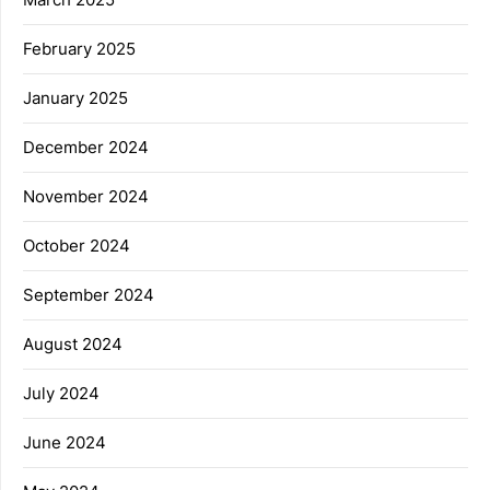
February 2025
January 2025
December 2024
November 2024
October 2024
September 2024
August 2024
July 2024
June 2024