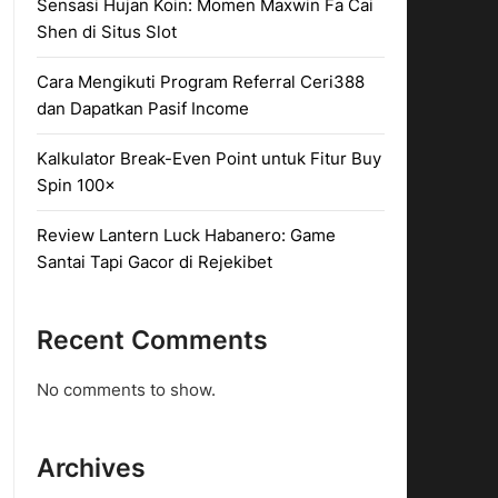
Sensasi Hujan Koin: Momen Maxwin Fa Cai
Shen di Situs Slot
Cara Mengikuti Program Referral Ceri388
dan Dapatkan Pasif Income
Kalkulator Break-Even Point untuk Fitur Buy
Spin 100×
Review Lantern Luck Habanero: Game
Santai Tapi Gacor di Rejekibet
Recent Comments
No comments to show.
Archives