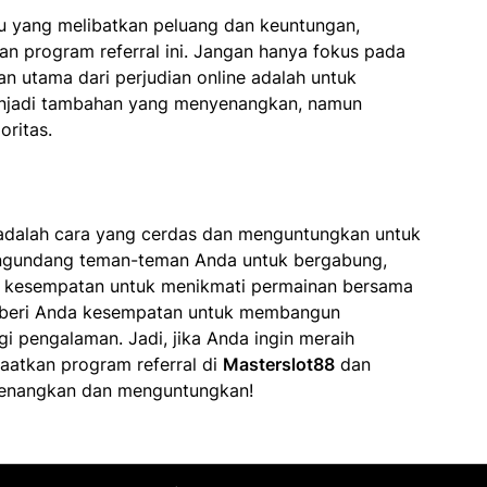
u yang melibatkan peluang dan keuntungan,
an program referral ini. Jangan hanya fokus pada
uan utama dari perjudian online adalah untuk
menjadi tambahan yang menyenangkan, namun
oritas.
dalah cara yang cerdas dan menguntungkan untuk
ngundang teman-teman Anda untuk bergabung,
a kesempatan untuk menikmati permainan bersama
memberi Anda kesempatan untuk membangun
gi pengalaman. Jadi, jika Anda ingin meraih
aatkan program referral di
Masterslot88
dan
nyenangkan dan menguntungkan!