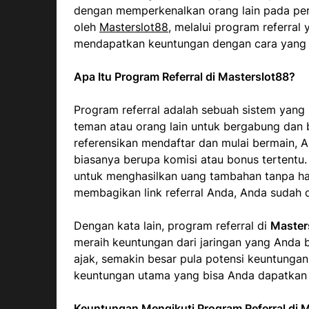
dengan memperkenalkan orang lain pada perm
oleh
Masterslot88
, melalui program referra
mendapatkan keuntungan dengan cara yang 
Apa Itu Program Referral di Masterslot88?
Program referral adalah sebuah sistem ya
teman atau orang lain untuk bergabung dan 
referensikan mendaftar dan mulai bermain,
biasanya berupa komisi atau bonus tertentu. 
untuk menghasilkan uang tambahan tanpa ha
membagikan link referral Anda, Anda sudah
Dengan kata lain, program referral di
Master
meraih keuntungan dari jaringan yang Anda
ajak, semakin besar pula potensi keuntunga
keuntungan utama yang bisa Anda dapatkan d
Keuntungan Mengikuti Program Referral di 