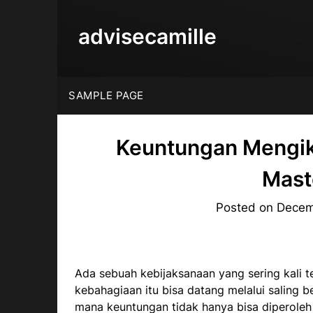
Skip
to
advisecamille
content
SAMPLE PAGE
Keuntungan Mengiku
Mast
Posted on
Decem
Ada sebuah kebijaksanaan yang sering kali 
kebahagiaan itu bisa datang melalui saling be
mana keuntungan tidak hanya bisa diperoleh