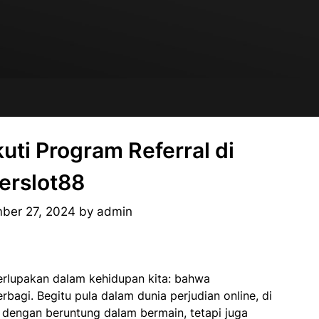
ti Program Referral di
erslot88
ber 27, 2024
by
admin
terlupakan dalam kehidupan kita: bahwa
rbagi. Begitu pula dalam dunia perjudian online, di
 dengan beruntung dalam bermain, tetapi juga