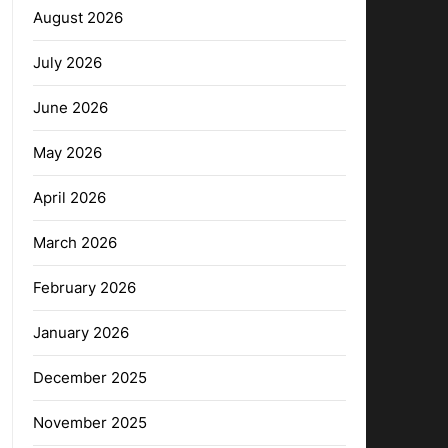
August 2026
July 2026
June 2026
May 2026
April 2026
March 2026
February 2026
January 2026
December 2025
November 2025