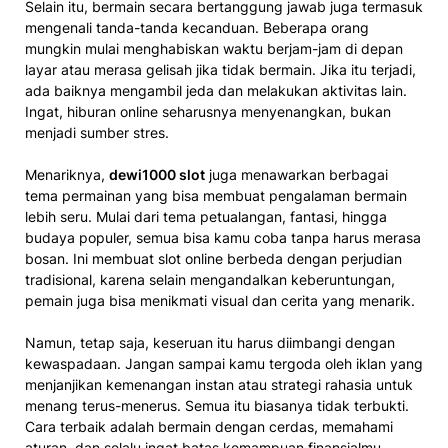
Selain itu, bermain secara bertanggung jawab juga termasuk
mengenali tanda-tanda kecanduan. Beberapa orang
mungkin mulai menghabiskan waktu berjam-jam di depan
layar atau merasa gelisah jika tidak bermain. Jika itu terjadi,
ada baiknya mengambil jeda dan melakukan aktivitas lain.
Ingat, hiburan online seharusnya menyenangkan, bukan
menjadi sumber stres.
Menariknya,
dewi1000 slot
juga menawarkan berbagai
tema permainan yang bisa membuat pengalaman bermain
lebih seru. Mulai dari tema petualangan, fantasi, hingga
budaya populer, semua bisa kamu coba tanpa harus merasa
bosan. Ini membuat slot online berbeda dengan perjudian
tradisional, karena selain mengandalkan keberuntungan,
pemain juga bisa menikmati visual dan cerita yang menarik.
Namun, tetap saja, keseruan itu harus diimbangi dengan
kewaspadaan. Jangan sampai kamu tergoda oleh iklan yang
menjanjikan kemenangan instan atau strategi rahasia untuk
menang terus-menerus. Semua itu biasanya tidak terbukti.
Cara terbaik adalah bermain dengan cerdas, memahami
aturan, dan selalu ingat batas kemampuan finansialmu.