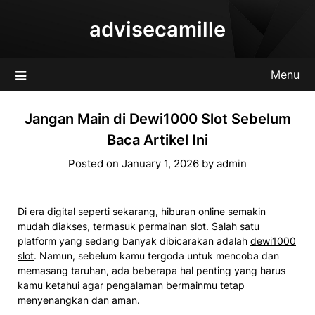
Skip
advisecamille
to
content
Menu
Jangan Main di Dewi1000 Slot Sebelum
Baca Artikel Ini
Posted on
January 1, 2026
by
admin
Di era digital seperti sekarang, hiburan online semakin
mudah diakses, termasuk permainan slot. Salah satu
platform yang sedang banyak dibicarakan adalah
dewi1000
slot
. Namun, sebelum kamu tergoda untuk mencoba dan
memasang taruhan, ada beberapa hal penting yang harus
kamu ketahui agar pengalaman bermainmu tetap
menyenangkan dan aman.