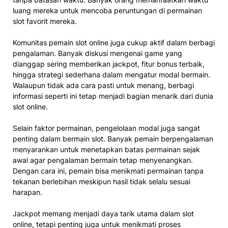
luang mereka untuk mencoba peruntungan di permainan
slot favorit mereka.
Komunitas pemain slot online juga cukup aktif dalam berbagi
pengalaman. Banyak diskusi mengenai game yang
dianggap sering memberikan jackpot, fitur bonus terbaik,
hingga strategi sederhana dalam mengatur modal bermain.
Walaupun tidak ada cara pasti untuk menang, berbagi
informasi seperti ini tetap menjadi bagian menarik dari dunia
slot online.
Selain faktor permainan, pengelolaan modal juga sangat
penting dalam bermain slot. Banyak pemain berpengalaman
menyarankan untuk menetapkan batas permainan sejak
awal agar pengalaman bermain tetap menyenangkan.
Dengan cara ini, pemain bisa menikmati permainan tanpa
tekanan berlebihan meskipun hasil tidak selalu sesuai
harapan.
Jackpot memang menjadi daya tarik utama dalam slot
online, tetapi penting juga untuk menikmati proses