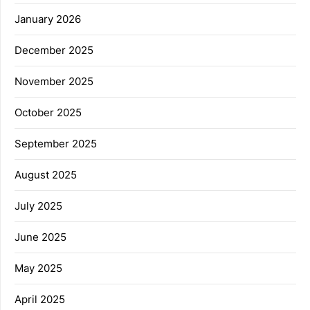
January 2026
December 2025
November 2025
October 2025
September 2025
August 2025
July 2025
June 2025
May 2025
April 2025