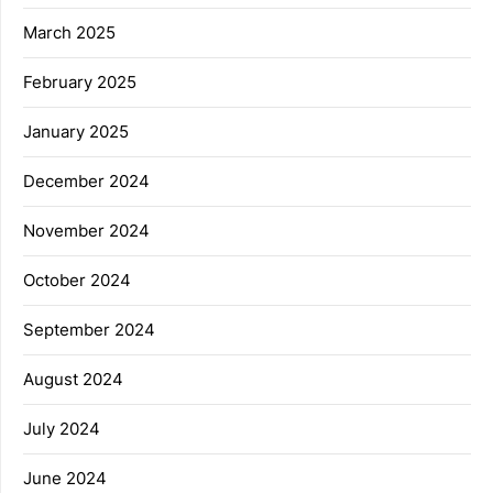
March 2025
February 2025
January 2025
December 2024
November 2024
October 2024
September 2024
August 2024
July 2024
June 2024