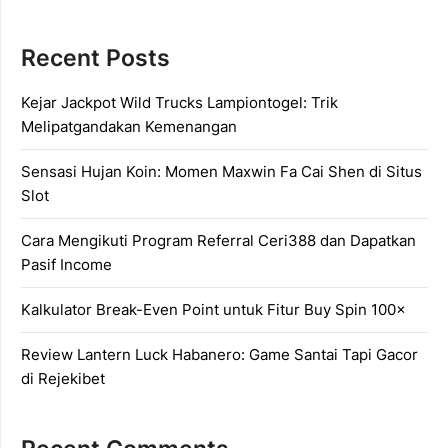
Recent Posts
Kejar Jackpot Wild Trucks Lampiontogel: Trik
Melipatgandakan Kemenangan
Sensasi Hujan Koin: Momen Maxwin Fa Cai Shen di Situs
Slot
Cara Mengikuti Program Referral Ceri388 dan Dapatkan
Pasif Income
Kalkulator Break-Even Point untuk Fitur Buy Spin 100×
Review Lantern Luck Habanero: Game Santai Tapi Gacor
di Rejekibet