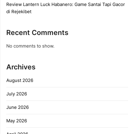
Review Lantern Luck Habanero: Game Santai Tapi Gacor
di Rejekibet
Recent Comments
No comments to show.
Archives
August 2026
July 2026
June 2026
May 2026