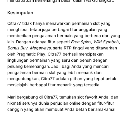
mendapatkan kemenangan besar dalam waktu singkat.
Kesimpulan
Citra77 tidak hanya menawarkan permainan slot yang
menghibur, tetapi juga berbagai fitur unggulan yang
memberikan pengalaman bermain yang berbeda dari yang
lain. Dengan adanya fitur seperti
Free Spins
,
Wild Symbols
,
Bonus Buy
,
Megaways
, serta RTP tinggi yang ditawarkan
oleh Pragmatic Play, Citra77 berhasil menciptakan
lingkungan permainan yang seru dan penuh dengan
peluang kemenangan. Jadi, bagi Anda yang mencari
pengalaman bermain slot yang lebih menarik dan
menguntungkan, Citra77 adalah pilihan yang tepat untuk
menjelajahi berbagai fitur menarik yang tersedia.
Mari bergabung di Citra77, temukan slot favorit Anda, dan
nikmati serunya dunia perjudian online dengan fitur-fitur
canggih yang akan membuat Anda betah berlama-lama!