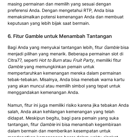
masing permainan dan memilih yang sesuai dengan
preferensi Anda. Dengan mengetahui RTP, Anda bisa
memaksimalkan potensi kemenangan Anda dan membuat
keputusan yang lebih bijak saat bermain.
6.
Fitur Gamble untuk Menambah Tantangan
Bagi Anda yang menyukai tantangan lebih, fitur
Gamble
bisa
menjadi pilihan yang menarik. Beberapa permainan slot di
Citra77, seperti
Hot to Burn
atau
Fruit Party
, memiliki fitur
Gamble
yang memungkinkan pemain untuk
mempertaruhkan kemenangan mereka dalam permainan
tebak-tebakan. Misalnya, Anda bisa menebak warna kartu
yang akan muncul atau memilih simbol yang tepat untuk
menggandakan kemenangan Anda.
Namun, fitur ini juga memiliki risiko karena jika tebakan Anda
salah, Anda akan kehilangan kemenangan yang telah
didapat. Meskipun begitu, bagi para pemain yang suka
tantangan, fitur
Gamble
ini bisa menambah kegembiraan
dalam bermain dan memberikan kesempatan untuk