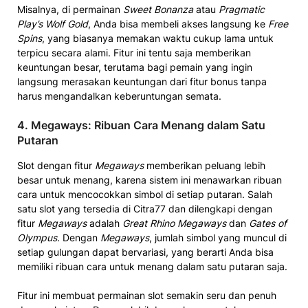
Misalnya, di permainan
Sweet Bonanza
atau
Pragmatic
Play’s Wolf Gold
, Anda bisa membeli akses langsung ke
Free
Spins
, yang biasanya memakan waktu cukup lama untuk
terpicu secara alami. Fitur ini tentu saja memberikan
keuntungan besar, terutama bagi pemain yang ingin
langsung merasakan keuntungan dari fitur bonus tanpa
harus mengandalkan keberuntungan semata.
4.
Megaways: Ribuan Cara Menang dalam Satu
Putaran
Slot dengan fitur
Megaways
memberikan peluang lebih
besar untuk menang, karena sistem ini menawarkan ribuan
cara untuk mencocokkan simbol di setiap putaran. Salah
satu slot yang tersedia di Citra77 dan dilengkapi dengan
fitur
Megaways
adalah
Great Rhino Megaways
dan
Gates of
Olympus
. Dengan
Megaways
, jumlah simbol yang muncul di
setiap gulungan dapat bervariasi, yang berarti Anda bisa
memiliki ribuan cara untuk menang dalam satu putaran saja.
Fitur ini membuat permainan slot semakin seru dan penuh