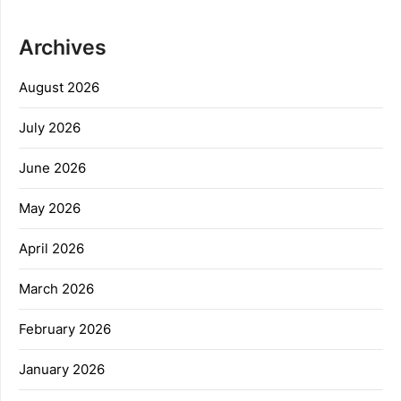
Archives
August 2026
July 2026
June 2026
May 2026
April 2026
March 2026
February 2026
January 2026