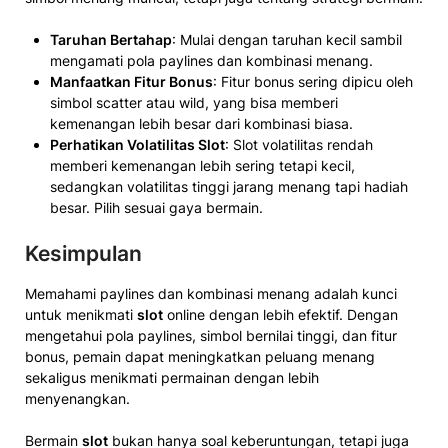
Taruhan Bertahap
: Mulai dengan taruhan kecil sambil
mengamati pola paylines dan kombinasi menang.
Manfaatkan Fitur Bonus
: Fitur bonus sering dipicu oleh
simbol scatter atau wild, yang bisa memberi
kemenangan lebih besar dari kombinasi biasa.
Perhatikan Volatilitas Slot
: Slot volatilitas rendah
memberi kemenangan lebih sering tetapi kecil,
sedangkan volatilitas tinggi jarang menang tapi hadiah
besar. Pilih sesuai gaya bermain.
Kesimpulan
Memahami paylines dan kombinasi menang adalah kunci
untuk menikmati
slot
online dengan lebih efektif. Dengan
mengetahui pola paylines, simbol bernilai tinggi, dan fitur
bonus, pemain dapat meningkatkan peluang menang
sekaligus menikmati permainan dengan lebih
menyenangkan.
Bermain
slot
bukan hanya soal keberuntungan, tetapi juga