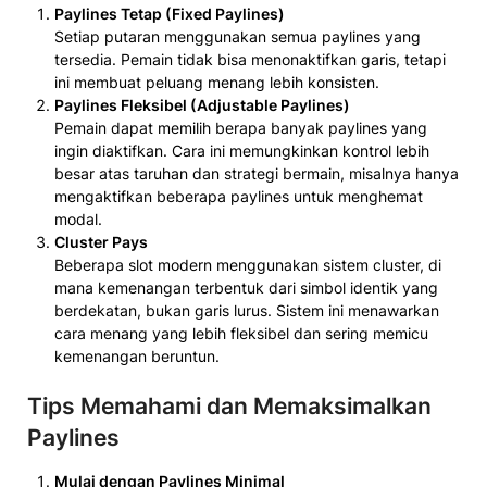
Paylines Tetap (Fixed Paylines)
Setiap putaran menggunakan semua paylines yang
tersedia. Pemain tidak bisa menonaktifkan garis, tetapi
ini membuat peluang menang lebih konsisten.
Paylines Fleksibel (Adjustable Paylines)
Pemain dapat memilih berapa banyak paylines yang
ingin diaktifkan. Cara ini memungkinkan kontrol lebih
besar atas taruhan dan strategi bermain, misalnya hanya
mengaktifkan beberapa paylines untuk menghemat
modal.
Cluster Pays
Beberapa slot modern menggunakan sistem cluster, di
mana kemenangan terbentuk dari simbol identik yang
berdekatan, bukan garis lurus. Sistem ini menawarkan
cara menang yang lebih fleksibel dan sering memicu
kemenangan beruntun.
Tips Memahami dan Memaksimalkan
Paylines
Mulai dengan Paylines Minimal